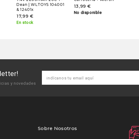
Dean | WLTOYS 104001
13,99 €
& 12401x
No disponible
17,99 €
En stock
etter!
icias y novedades
Sobre Nosotros