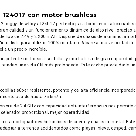
s 124017 con motor brushless
1/12 buggy de wltoys 124017 perfecto para todos esos aficionados 
an calidad y un funcionamiento dinámico de alto nivel, gracias a 
de lipo de 7.4V y 2.200 mAh. Dispone de chasis de aluminio, amort
 Viene listo para utilizar, 100% montado. Alcanza una velocidad 
l a un precio increíble.
 un potente motor sin escobillas y una batería de gran capacidad
que brindan una vida útil más prolongada. Este coche puede darle u
cobillas súper resistente, potente y de alta eficiencia incorporado
amiento sea de hasta 75 km/h.
misora de 2,4 GHz con capacidad anti-interferencias nos permite 
Acelerador proporcional, mejor operatividad.
a sus amortiguadores hidráulicos de aceite y chasis de metal. Est
de adaptar a terrenos accidentados como playas, nieve, césped, c