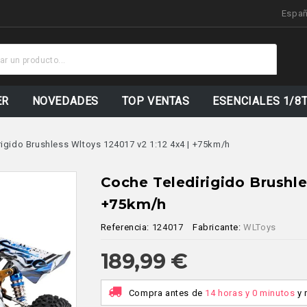
Espa
Stock
Actualizado
ER
NOVEDADES
TOP VENTAS
ESENCIALES 1/8
rigido Brushless Wltoys 124017 v2 1:12 4x4 | +75km/h
Coche Teledirigido Brushle
+75km/h
Referencia:
124017
Fabricante:
WLToys
189,99 €
Compra antes de
14 horas y 0 minutos
y 