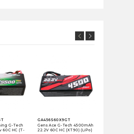
GA50004S45E
Gens Ace 500
45C (EC5) (LiPo
99,49 €
En stock
GT
GA456S60X9GT
hing G-Tech
Gens Ace G-Tech 4500mAh
v 60C HC (T-
22.2V 60C HC (XT90) (LiPo)