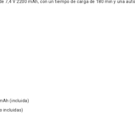
e de 7,4 V 2200 mAh, con un tiempo de carga de 180 min y una au
mAh (incluida)
o incluidas)