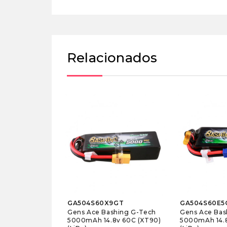
Relacionados
GA504S60X9GT
GA504S60E5
Gens Ace Bashing G-Tech
Gens Ace Bas
5000mAh 14.8v 60C (XT90)
5000mAh 14.8