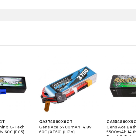
GT
GA374S60X6GT
GA554S60X9
hing G-Tech
Gens Ace 3700mAh 14.8v
Gens Ace Bas
v 60C (EC5)
60C (XT60) (LiPo)
5500mAh 14.8