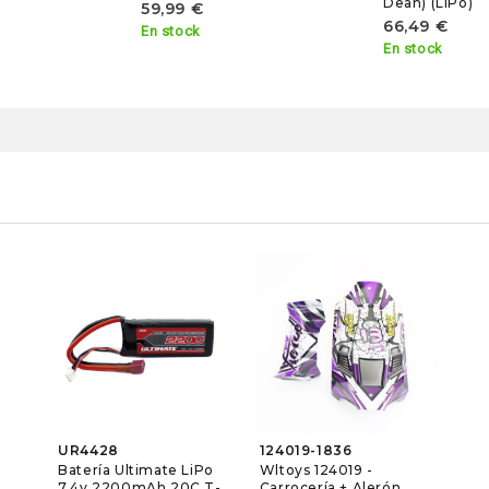
Dean) (LiPo)
59,99 €
66,49 €
En stock
En stock
UR4428
124019-1836
Batería Ultimate LiPo
Wltoys 124019 -
7.4v 2200mAh 20C T-
Carrocería + Alerón