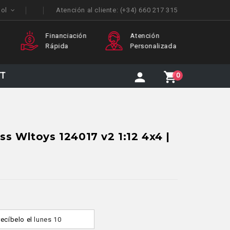
ñol
Atención al cliente:
(+34) 660 217 315
Financiación
Atención
Enví
Rápida
Personalizada
Inte
TT
0
ss Wltoys 124017 v2 1:12 4x4 |
recíbelo
el
lunes 10