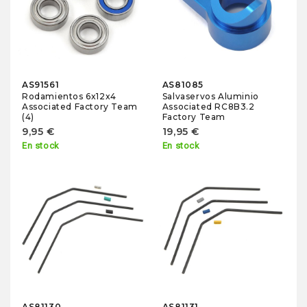
AS91561
AS81085
Rodamientos 6x12x4
Salvaservos Aluminio
Associated Factory Team
Associated RC8B3.2
(4)
Factory Team
9,95 €
19,95 €
En stock
En stock
AS81130
AS81131