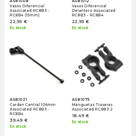
AS81008
AS81012
Vasos Diferencial
Vasos Diferencial
Associated RC8B3 -
Delantero Associated
RC8B4 (15mm)
RC8B3 - RC8B4
22,95 €
22,95 €
En stock
En stock
AS81021
AS81075
Cardan Central 106mm
Manguetas Traseras
Associated RC8B3 -
Associated RC8B3.2
RC8B4
18,49 €
39,49 €
En stock
En stock