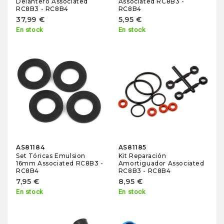
Delantero Associated
Associated RC8B3 -
RC8B3 - RC8B4
RC8B4
37,99 €
5,95 €
En stock
En stock
AS81184
AS81185
Set Tóricas Emulsion
Kit Reparación
16mm Associated RC8B3 -
Amortiguador Associated
RC8B4
RC8B3 - RC8B4
7,95 €
8,95 €
En stock
En stock