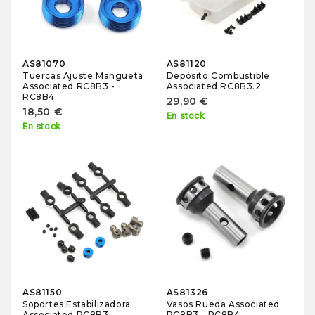
AS81070
AS81120
Tuercas Ajuste Mangueta
Depósito Combustible
Associated RC8B3 -
Associated RC8B3.2
RC8B4
29,90 €
18,50 €
En stock
En stock
AS81150
AS81326
Soportes Estabilizadora
Vasos Rueda Associated
Associated RC8B3 -
RC8B3 - RC8B4