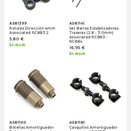
AS81399
AS81141
Rotulas Dirección 4mm
Set Barras Estabilizadoras
Associated RC8B3.2
Traseras (2.8 - 3.0mm)
Associated RC8B3 -
5,80 €
RC8B4
En stock
16,95 €
En stock
AS81160
AS81181
Botellas Amortiguador
Casquillos Amortiguador