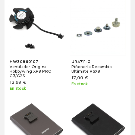
HW30860107
UR4711-G
Ventilador Original
Piñonería Recambio
Hobbywing XR8 PRO
Ultimate RSX8
G3/G2S
17,00 €
12,99 €
En stock
En stock