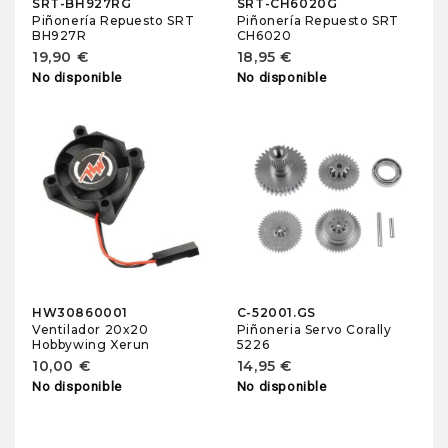
SRT-BH927RG
SRT-CH6020G
Piñonería Repuesto SRT
Piñonería Repuesto SRT
BH927R
CH6020
19,90 €
18,95 €
No disponible
No disponible
HW30860001
C-52001.GS
Ventilador 20x20
Piñoneria Servo Corally
Hobbywing Xerun
5226
10,00 €
14,95 €
No disponible
No disponible