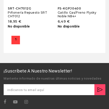
SRT-CH7012G
FS-KGPJ0400
Piñonería Repuesto SRT
Gatillo Gas/Freno Flysky
CH7012
Noble NB4+
18,95 €
6,49 €
No disponible
No disponible
1
¡Suscríbete A Nuestro Newsletter!
Mantente informado de nuestras últimas noticias y novedades