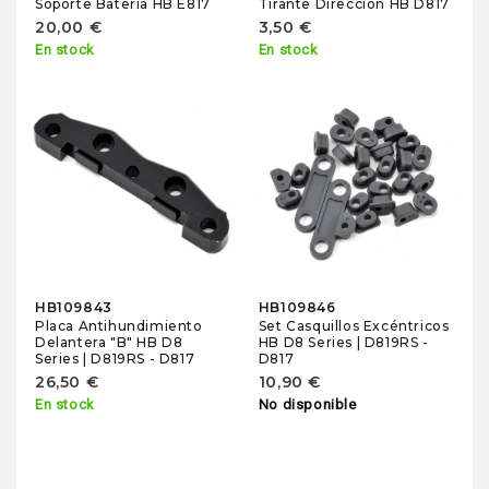
Soporte Batería HB E817
Tirante Dirección HB D817
20,00 €
3,50 €
En stock
En stock
HB109843
HB109846
Placa Antihundimiento
Set Casquillos Excéntricos
Delantera "B" HB D8
HB D8 Series | D819RS -
Series | D819RS - D817
D817
26,50 €
10,90 €
En stock
No disponible