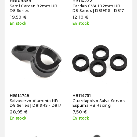
HB109858
HB114722
Semi Cardan 92mm HB
Cardan CVA 102mm HB
D8 Series
D8 Series | D819RS - D817
19,50 €
12,10 €
En stock
En stock
HB114749
HB114751
Salvaservo Aluminio HB
Guardapolvo Salva Servos
D8 Series | D819RS - D817
Espuma HB Racing
28,95 €
7,50 €
En stock
En stock