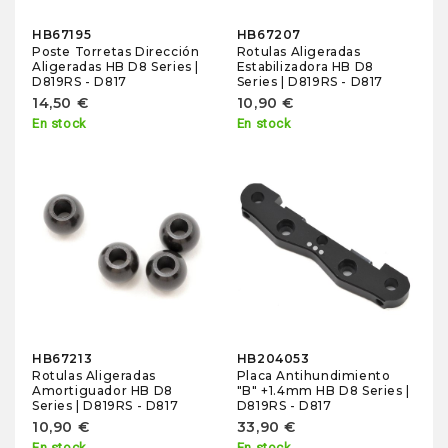
HB67195
HB67207
Poste Torretas Dirección
Rotulas Aligeradas
Aligeradas HB D8 Series |
Estabilizadora HB D8
D819RS - D817
Series | D819RS - D817
14,50 €
10,90 €
En stock
En stock
HB67213
HB204053
Rotulas Aligeradas
Placa Antihundimiento
Amortiguador HB D8
"B" +1.4mm HB D8 Series |
Series | D819RS - D817
D819RS - D817
10,90 €
33,90 €
En stock
En stock