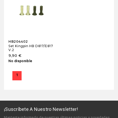
HB204402
Set Kingpin HB D817/E817
V.2
9,90 €
No disponible
1
¡Suscríbete A Nuestro Newsletter!
Mantente informado de nuestras últimas noticias y novedades