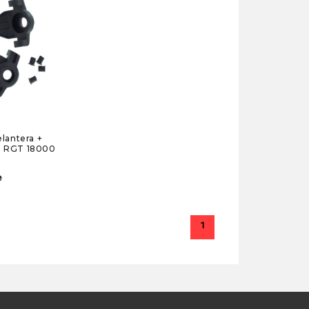
lantera +
2) RGT 18000
e
1