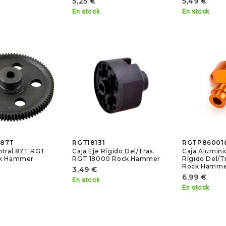
5,25 €
5,49 €
En stock
En stock
-87T
RGT18131
RGTP86001
ntral 87T RGT
Caja Eje Rígido Del/Tras.
Caja Alumini
ck Hammer
RGT 18000 Rock Hammer
Rígido Del/T
Rock Hamm
3,49 €
6,99 €
En stock
En stock