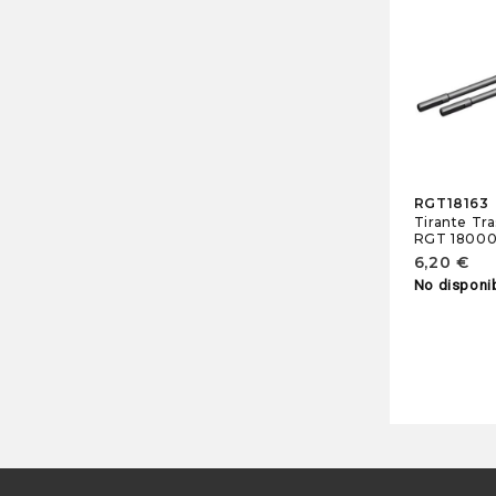
RGT18163
Tirante Tr
RGT 1800
6,20 €
No disponi