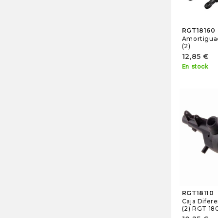
RGT18160
Amortigua
(2)
12,85 €
En stock
RGT18110
Caja Difere
(2) RGT 1