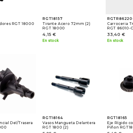
RGT18157
RGTR86220
dores RGT 18000
Tirante Acero 72mm (2)
Carroceria T
RGT 18000
RGT 86010-C
4,15 €
33,40 €
En stock
En stock
RGT18164
RGT18165
ncial Del/Trasera
Vasos Mangueta Delantera
Eje Rígido c
8000
RGT 1800 (2)
Piñon RGT1