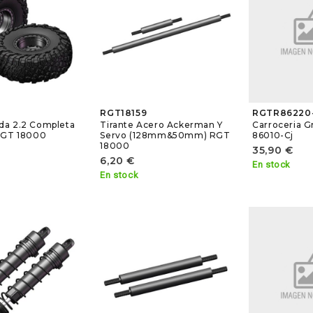
RGT18159
RGTR86220
da 2.2 Completa
Tirante Acero Ackerman Y
Carroceria G
RGT 18000
Servo (128mm&50mm) RGT
86010-Cj
18000
35,90 €
6,20 €
En stock
En stock