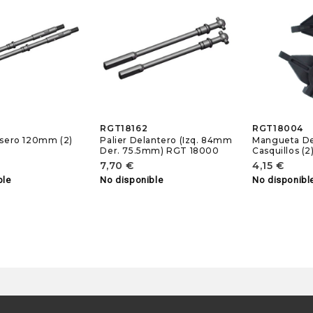
RGT18162
RGT18004
asero 120mm (2)
Palier Delantero (Izq. 84mm
Mangueta De
0
Der. 75.5mm) RGT 18000
Casquillos (
7,70 €
4,15 €
ble
No disponible
No disponibl