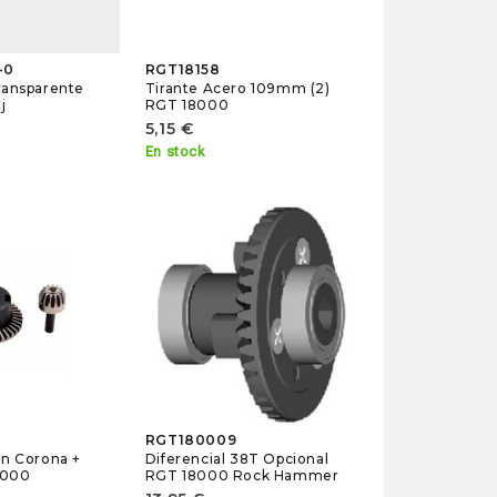
-0
RGT18158
ransparente
Tirante Acero 109mm (2)
j
RGT 18000
5,15 €
En stock
RGT180009
on Corona +
Diferencial 38T Opcional
8000
RGT 18000 Rock Hammer