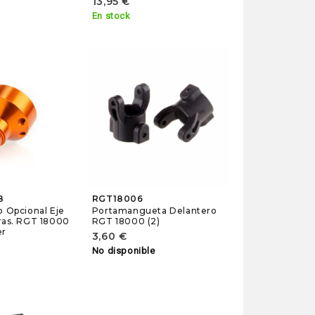
13,95 €
En stock
8
RGT18006
o Opcional Eje
Portamangueta Delantero
ras. RGT 18000
RGT 18000 (2)
er
3,60 €
No disponible