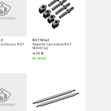
-3
RGT18142
ris Oscuro RGT
Soporte Carroceria RGT
18000 (4)
4,15 €
En stock