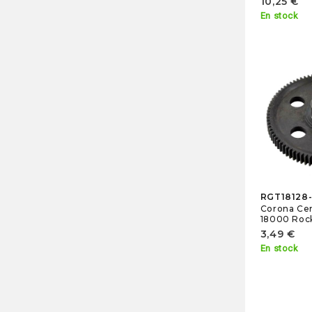
10,25 €
En stock
RGT18128
Corona Ce
18000 Ro
3,49 €
En stock