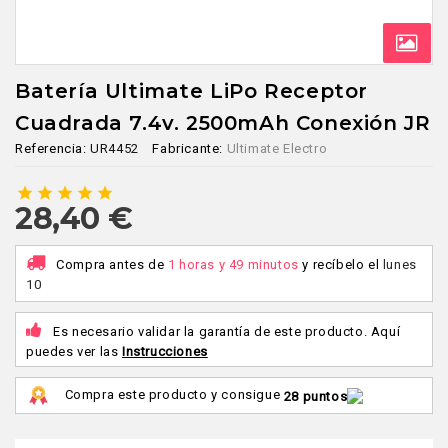
Batería Ultimate LiPo Receptor
Cuadrada 7.4v. 2500mAh Conexión JR
Referencia:
UR4452
Fabricante:
Ultimate Electro
star
star
star
star
star
28,40 €
Compra antes de
1 horas y 49 minutos
y recíbelo
el
lunes
10
Es necesario validar la garantía de este producto. Aquí
puedes ver las
Instrucciones
Compra este producto y consigue
28 puntos