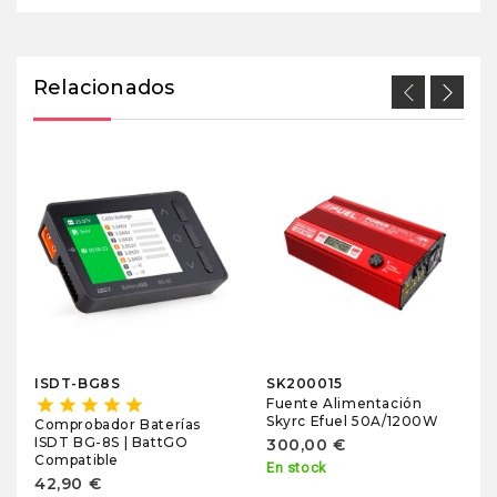
Relacionados
ISDT-BG8S
SK200015
Fuente Alimentación
star
star
star
star
star
Skyrc Efuel 50A/1200W
Comprobador Baterías
ISDT BG-8S | BattGO
300,00 €
Compatible
En stock
42,90 €