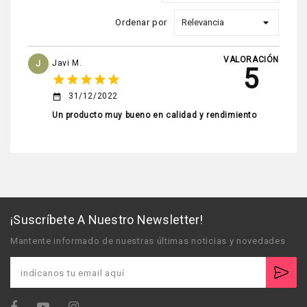
Ordenar por
VALORACIÓN
J
Javi M.
5
star
star
star
star
star
31/12/2022
date_range
Un producto muy bueno en calidad y rendimiento
¡Suscríbete A Nuestro Newsletter!
Mantente informado de nuestras últimas noticias y novedades