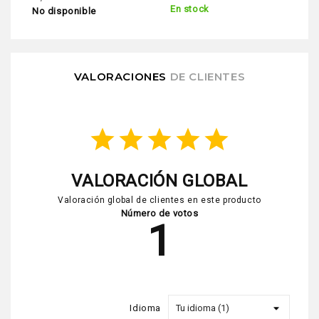
En stock
No disponible
VALORACIONES
DE CLIENTES
star
star
star
star
star
VALORACIÓN GLOBAL
Valoración global de clientes en este producto
Número de votos
1
Idioma