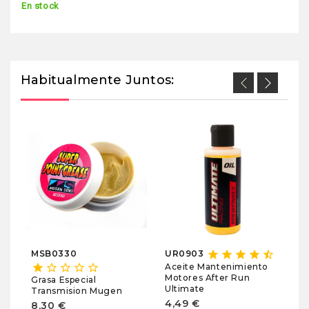
En stock
Habitualmente Juntos:
M
sta
Fu
T
(4
11
En
star
star
star
star
star_half
MSB0330
UR0903
star
star_border
star_border
star_border
star_border
Aceite Mantenimiento
Motores After Run
Grasa Especial
Ultimate
Transmision Mugen
4,49 €
8,30 €