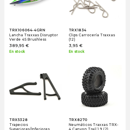
TRX106064-4GRN
TRX1834
Lancha Traxxas Disruptor
Clips Carrocería Traxxas
Verde 4S Brushless
(12)
389,95 €
3,95 €
En stock
En stock
TRX5328
TRX8270
Trapecios
Neumáticos Traxxas TRX-
Superiores/Inferiores
4 Canyon Trail 1.9 (2)