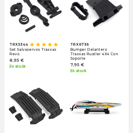
star
star
star
star
star
TRX5344
TRX6736
Bumper Delantero
Set Salvaservos Traxxas
Traxxas Rustler 4X4 Con
Revo
Soporte
8,95 €
7,95 €
En stock
En stock