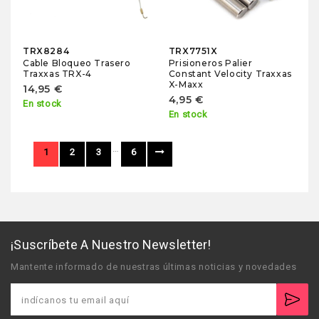
TRX8284
TRX7751X
Cable Bloqueo Trasero
Prisioneros Palier
Traxxas TRX-4
Constant Velocity Traxxas
X-Maxx
14,95 €
4,95 €
En stock
En stock
…
1
2
3
6
¡Suscríbete A Nuestro Newsletter!
Mantente informado de nuestras últimas noticias y novedades