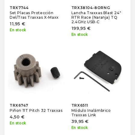
TRX7744
TRX38104-8ORNG
Set Placas Protección
Lancha Traxxas Blast 24"
Del/Tras Traxxas X-Maxx
RTR Race (Naranja) TQ
2.4GHz USB-C
11,95 €
199,95 €
En stock
En stock
TRX6747
TRX6511
Piñon 11T Pitch 32 Traxxas
Módulo Inalámbrico
Traxxas Link
4,50 €
39,95 €
En stock
En stock