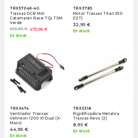
TRX57046-4G
TRX3785
Traxxas DCB M41
Motor Traxxas Titan 550
Catamaran Race TQi TSM
(12T)
Verde
32,95 €
559,95 €
475,96 €
En stock
En stock
TRX3474
TRX5318
Ventilador Traxxas
Rigidificadora Metalica
Velineon 1200 Xl Dual (X-
Traxxas Revo (2)
Maxx)
8,95 €
44,95 €
En stock
En stock