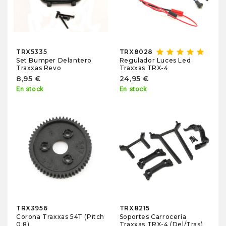
star
star
star
star
star
TRX5335
TRX8028
Set Bumper Delantero
Regulador Luces Led
Traxxas Revo
Traxxas TRX-4
8,95 €
24,95 €
En stock
En stock
TRX3956
TRX8215
Corona Traxxas 54T (Pitch
Soportes Carrocería
0.8)
Traxxas TRX-4 (Del/Tras)