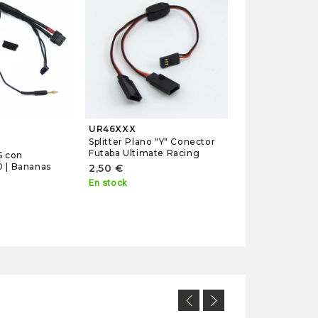
Splitter Trenza
Conector Futab
Racing
2,50 €
En stock
UR46XXX
Splitter Plano "Y" Conector
r
Futaba Ultimate Racing
S con
 | Bananas
2,50 €
En stock