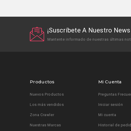
¡Suscríbete A Nuestro Newsl
Mantente informado de nuestras últimas not
Productos
Mi Cuenta
Nuevos Productos
Preguntas Frecue
Los más vendidos
Iniciar sesión
Zona Crawler
Mi cuenta
Nuestras Marcas
Historial de pedi