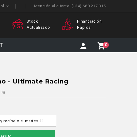
ñol
Atención al cliente:
(+34) 660 217 315
Financiación
Atención
Env
o
Rápida
Personalizada
Inte
TT
0
o - Ultimate Racing
ing
y recíbelo
el
martes 11
arrito