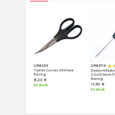
star
st
UR8205
UR8311X
Tijeras Curvas Ultimate
Destornillador
Racing
2.0x100mm Pr
Racing
8,20 €
11,90 €
En stock
En stock