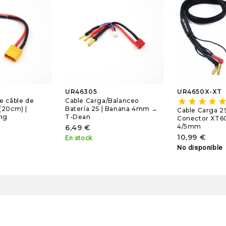
UR46305
UR4650X-XT
e câble de
Cable Carga/Balanceo
star
star
star
star
sta
(20cm) |
Batería 2S | Banana 4mm →
Cable Carga 2
ing
T-Dean
Conector XT60
4/5mm
6,49 €
10,99 €
En stock
No disponible