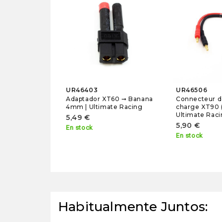
UR46403
UR46506
Adaptador XT60 ➞ Banana
Connecteur d
4mm | Ultimate Racing
charge XT90 
Ultimate Rac
5,49 €
5,90 €
En stock
En stock
Habitualmente Juntos: