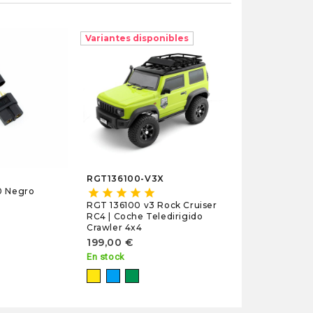
Variantes disponibles
star
star
UR8405
Bote Limpiado
Rodamientos v
Racing
8,65 €
En stock
RGT136100-V3X
0 Negro
star
star
star
star
star
RGT 136100 v3 Rock Cruiser
RC4 | Coche Teledirigido
Crawler 4x4
199,00 €
En stock
Amarillo
Azul
Verde