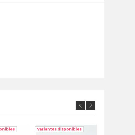
onibles
Variantes disponibles
Variantes disp
UR4621X