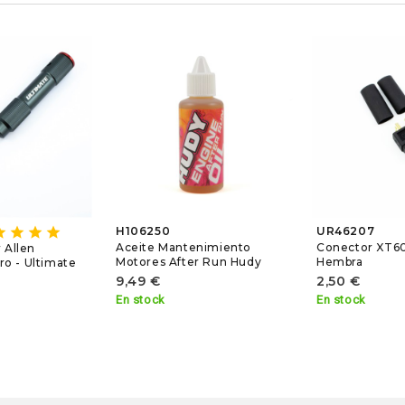
ar
star
star
star
H106250
UR46207
Aceite Mantenimiento
Conector XT6
 Allen
Motores After Run Hudy
Hembra
o - Ultimate
9,49 €
2,50 €
En stock
En stock