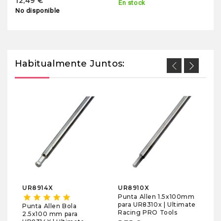
12,49 €
En stock
No disponible
Habitualmente Juntos:
Va
U
Al
1/
1
En
Bl
UR8914X
UR8910X
Punta Allen 1.5x100mm
star
star
star
star
star
para UR8310x | Ultimate
Punta Allen Bola
Racing PRO Tools
2.5x100 mm para