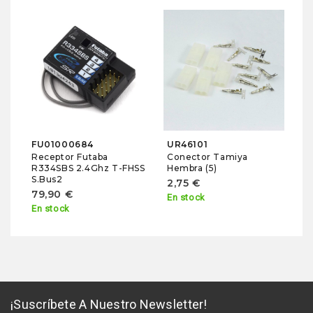
M
Va
M
1
En
FU01000684
UR46101
Receptor Futaba
Conector Tamiya
R334SBS 2.4Ghz T-FHSS
Hembra (5)
S.Bus2
2,75 €
79,90 €
En stock
En stock
¡Suscríbete A Nuestro Newsletter!