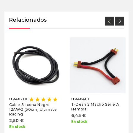
Relacionados
star
star
star
star
star
UR46210
UR46401
T-Dean 2 Macho Serie A
Cable Silicona Negro
Hembra
12AWG (50cm) Ultimate
Racing
6,45 €
2,50 €
En stock
En stock