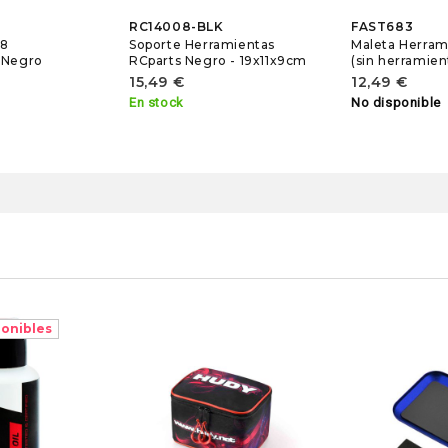
RC14008-BLK
FAST683
18
Soporte Herramientas
Maleta Herram
 Negro
RCparts Negro - 19x11x9cm
(sin herramien
15,49 €
12,49 €
En stock
No disponible
ponibles