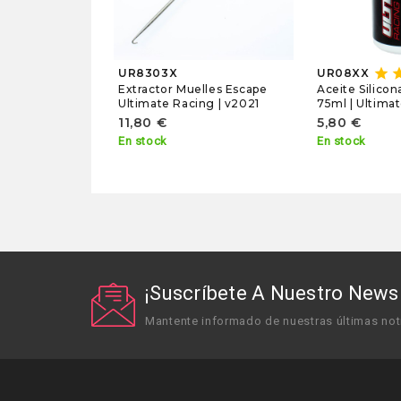
star
st
UR8303X
UR08XX
Extractor Muelles Escape
Aceite Silicon
Ultimate Racing | v2021
75ml | Ultima
11,80 €
5,80 €
En stock
En stock
¡Suscríbete A Nuestro Newsl
Mantente informado de nuestras últimas not