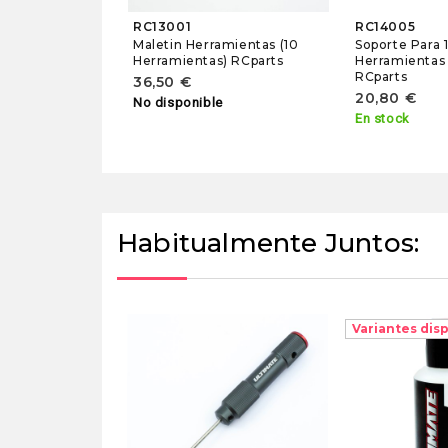
RC13001
RC14005
Maletin Herramientas (10
Soporte Para 
Herramientas) RCparts
Herramientas
RCparts
36,50 €
20,80 €
No disponible
En stock
Habitualmente Juntos:
Variantes dis