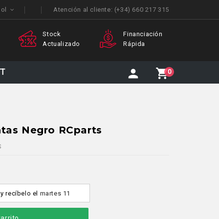
ñol
Atención al cliente:
(+34) 660 217 315
Financiación
Atención
E
ado
Rápida
Personalizada
I
TT
0
ntas Negro RCparts
S
y recíbelo
el
martes 11
arrito