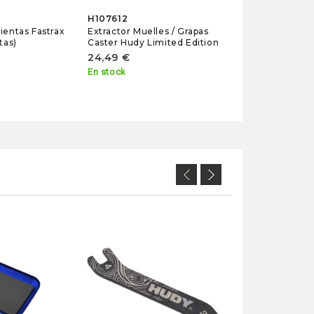
H107612
ientas Fastrax
Extractor Muelles / Grapas
tas)
Caster Hudy Limited Edition
24,49 €
En stock
X355092
Juntas Diferenc
XRAY XB8 (2)
3,95 €
No disponible