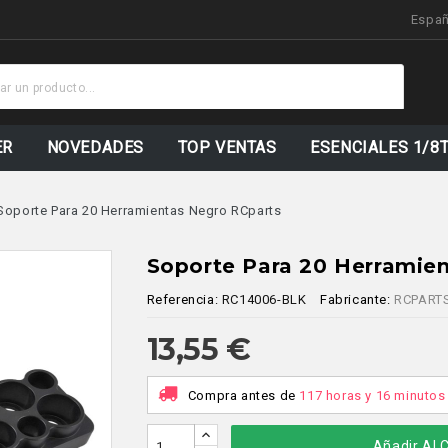
Espa
Stock
Actualiz
ER
NOVEDADES
TOP VENTAS
ESENCIALES 1/8
Soporte Para 20 Herramientas Negro RCparts
Soporte Para 20 Herramie
Referencia:
RC14006-BLK
Fabricante:
RCPART
13,55 €
Compra antes de
117 horas y 16 minutos
Añadir Al C