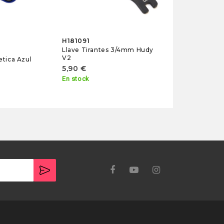
H181091
Llave Tirantes 3/4mm Hudy
r
V2
tica Azul
5,90 €
En stock