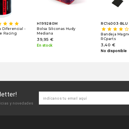
ar
star
star
star
H199280M
RC14003-BLU
Bolsa Siliconas Hudy
a Diferencial -
star
star
star
star
star_borde
Mediana
te Racing
Bandeja Magne
RCparts
39,95 €
3,40 €
En stock
No disponible
etter!
icias y novedades