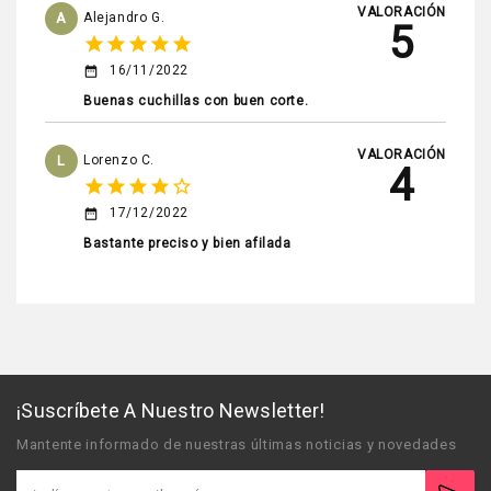
VALORACIÓN
A
Alejandro G.
5
star
star
star
star
star
16/11/2022
date_range
Buenas cuchillas con buen corte.
VALORACIÓN
L
Lorenzo C.
4
star
star
star
star
star_border
17/12/2022
date_range
Bastante preciso y bien afilada
¡Suscríbete A Nuestro Newsletter!
Mantente informado de nuestras últimas noticias y novedades