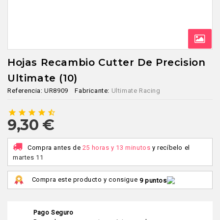
Hojas Recambio Cutter De Precision
Ultimate (10)
Referencia:
UR8909
Fabricante:
Ultimate Racing
star
star
star
star
star_half
9,30 €
Compra antes de
25 horas y 13 minutos
y recíbelo
el
martes 11
Compra este producto y consigue
9 puntos
Pago Seguro