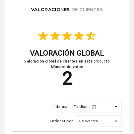
VALORACIONES
DE CLIENTES
star
star
star
star
star_half
VALORACIÓN GLOBAL
Valoración global de clientes en este producto
Número de votos
2
Idioma
Ordenar por