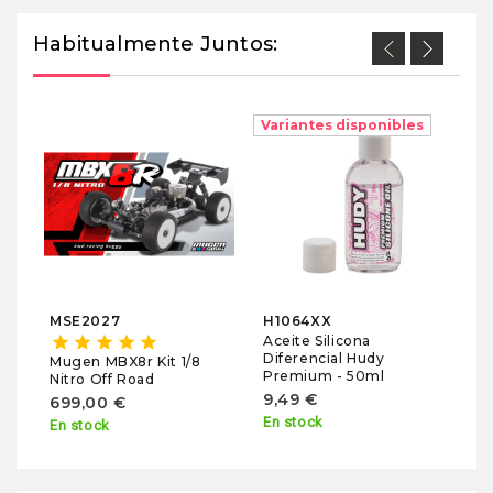
Habitualmente Juntos:
Variantes disponibles
M
L
M
3
No
MSE2027
H1064XX
Aceite Silicona
star
star
star
star
star
Diferencial Hudy
Mugen MBX8r Kit 1/8
Premium - 50ml
Nitro Off Road
9,49 €
699,00 €
En stock
En stock