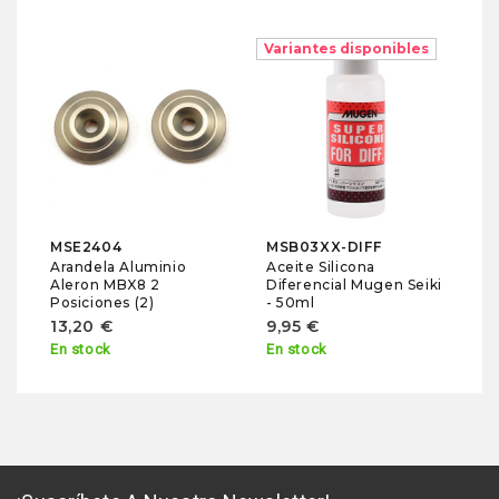
Variantes disponibles
Va
H
Ac
Di
P
9
En
MSE2404
MSB03XX-DIFF
Arandela Aluminio
Aceite Silicona
Aleron MBX8 2
Diferencial Mugen Seiki
Posiciones (2)
- 50ml
13,20 €
9,95 €
En stock
En stock