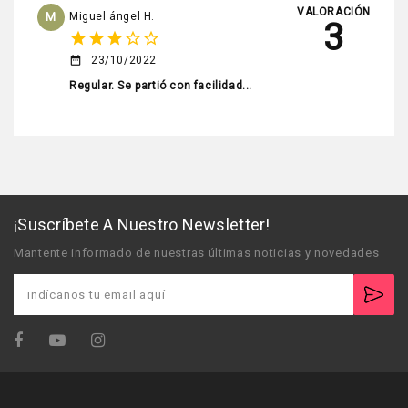
VALORACIÓN
M
Miguel ángel H.
3
star
star
star
star_border
star_border
23/10/2022
date_range
Regular. Se partió con facilidad...
¡Suscríbete A Nuestro Newsletter!
Mantente informado de nuestras últimas noticias y novedades