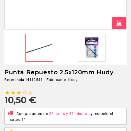
Punta Repuesto 2.5x120mm Hudy
Referencia:
H112541
Fabricante:
Hudy
star
star
star
star_border
star_border
10,50 €
Compra antes de
25 horas y 47 minutos
y recíbelo
el
martes 11