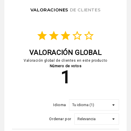
VALORACIONES
DE CLIENTES
star
star
star
star_border
star_border
VALORACIÓN GLOBAL
Valoración global de clientes en este producto
Número de votos
1
Idioma
Ordenar por