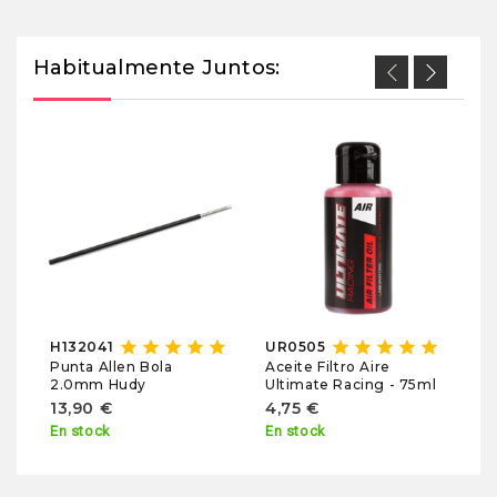
Habitualmente Juntos:
U
R
Ul
2
En
star
star
star
star
star
star
star
star
star
star
H132041
UR0505
Punta Allen Bola
Aceite Filtro Aire
2.0mm Hudy
Ultimate Racing - 75ml
13,90 €
4,75 €
En stock
En stock