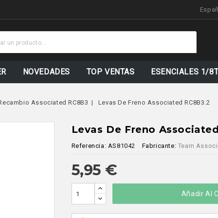
Espa
ER
NOVEDADES
TOP VENTAS
ESENCIALES 1/8
Recambio Associated RC8B3
Levas De Freno Associated RC8B3.2
Levas De Freno Associate
Referencia:
AS81042
Fabricante:
Team Associ
5,95 €
Añadir Al C