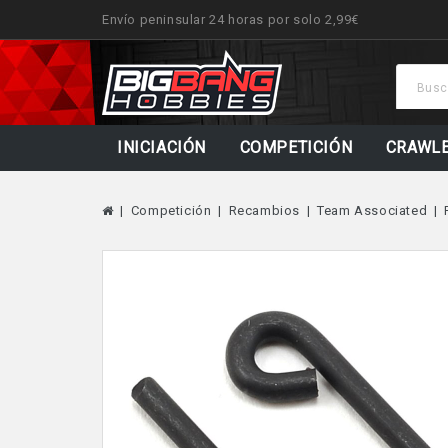
Envío peninsular 24 horas por solo 2,99€
INICIACIÓN
COMPETICIÓN
CRAWL
Competición
Recambios
Team Associated
Fuera De Stock