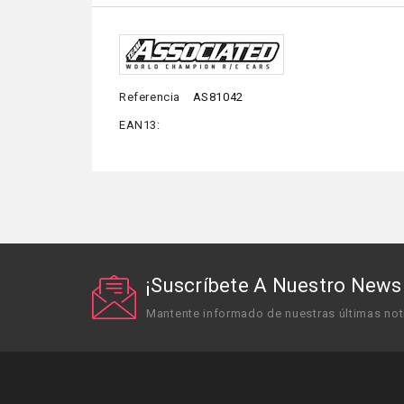
Referencia
AS81042
EAN13:
¡Suscríbete A Nuestro Newsl
Mantente informado de nuestras últimas not