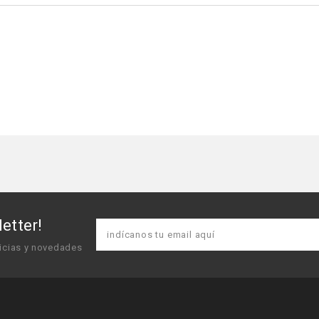
etter!
icias y novedades