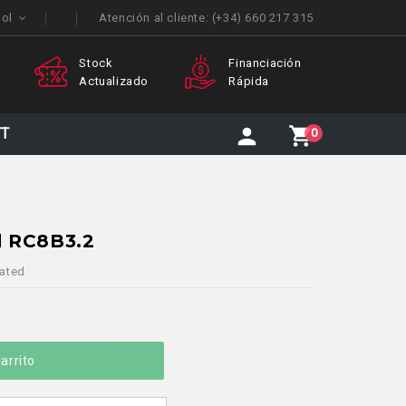
ñol
Atención al cliente:
(+34) 660 217 315
Stock
Financiación
Aten
Actualizado
Rápida
Perso
TT
0
d RC8B3.2
ated
arrito