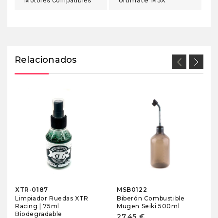
Ultimate M3X
Motores Compatibles
Relacionados
XTR-0187
MSB0122
Limpiador Ruedas XTR
Biberón Combustible
Racing | 75ml
Mugen Seiki 500ml
Biodegradable
27,45 €