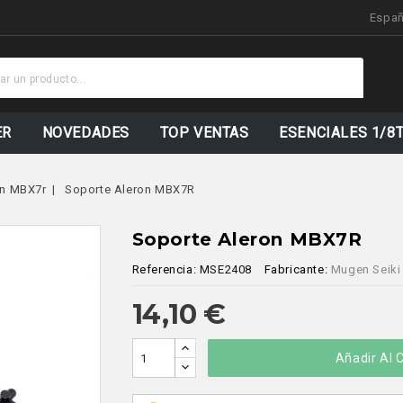
Espa
Sto
Actu
ER
NOVEDADES
TOP VENTAS
ESENCIALES 1/8
n MBX7r
Soporte Aleron MBX7R
Soporte Aleron MBX7R
Referencia:
MSE2408
Fabricante:
Mugen Seiki
14,10 €
Añadir Al C