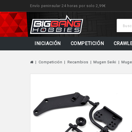
Envío peninsular 24 horas por solo 2,99€
INICIACIÓN
COMPETICIÓN
CRAWL
Competición
Recambios
Mugen Seiki
Muge
Fuera De Stock