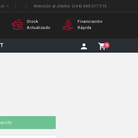
ñol
Atención al cliente:
(+34) 660 217 315
ck
Financiación
Atención
alizado
Rápida
Personalizada
TT
0
arrito