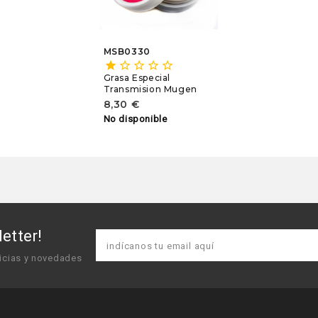
MSB0330
star
star_border
star_border
star_border
star_border
Grasa Especial
Transmision Mugen
8,30 €
No disponible
etter!
icias y novedades