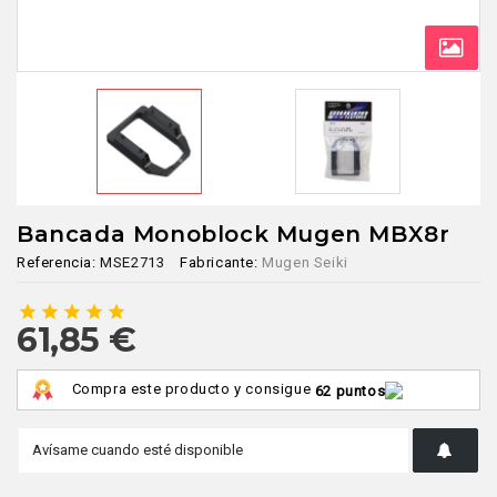
Bancada Monoblock Mugen MBX8r
Referencia:
MSE2713
Fabricante:
Mugen Seiki
star
star
star
star
star
61,85 €
Compra este producto y consigue
62 puntos