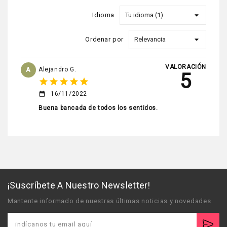
Idioma
Ordenar por
VALORACIÓN
A
Alejandro G.
5
star
star
star
star
star
16/11/2022
date_range
Buena bancada de todos los sentidos.
¡Suscríbete A Nuestro Newsletter!
Mantente informado de nuestras últimas noticias y novedades