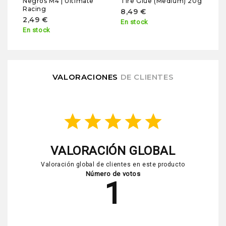
Negros M4 | Ultimate
Tire Glue (Medium) 20g
Racing
8,49 €
2,49 €
En stock
En stock
VALORACIONES
DE CLIENTES
star
star
star
star
star
VALORACIÓN GLOBAL
Valoración global de clientes en este producto
Número de votos
1