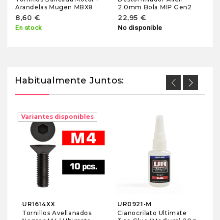
Arandelas Mugen MBX8
2.0mm Bola MIP Gen2
8,60 €
22,95 €
En stock
No disponible
Habitualmente Juntos:
Variantes disponibles
Va
3
sta
Ac
S
1
6
En
UR1614XX
UR0921-M
Tornillos Avellanados
Cianocrilato Ultimate