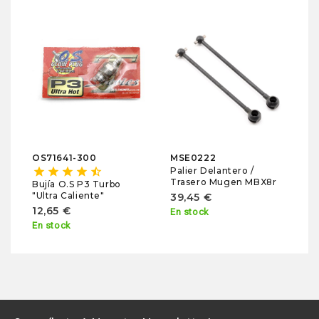
M
sta
S
M
1
En
OS71641-300
MSE0222
Palier Delantero /
star
star
star
star
star_half
Trasero Mugen MBX8r
Bujía O.S P3 Turbo
"Ultra Caliente"
39,45 €
12,65 €
En stock
En stock