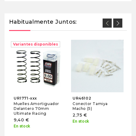
Habitualmente Juntos:
Variantes disponibles
U
Ul
Fl
R
1
En
UR1771-xxx
UR46102
Muelles Amortiguador
Conector Tamiya
Delantero 70mm
Macho (5)
Ultimate Racing
2,75 €
9,40 €
En stock
En stock