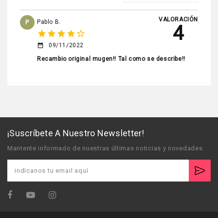
VALORACIÓN
P
Pablo B.
4
star
star
star
star
star_border
09/11/2022
date_range
Recambio original mugen!! Tal como se describe!!
¡Suscríbete A Nuestro Newsletter!
Mantente informado de nuestras últimas noticias y novedades