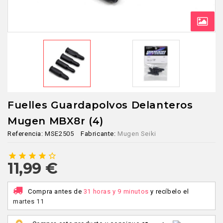
Fuelles Guardapolvos Delanteros
Mugen MBX8r (4)
Referencia:
MSE2505
Fabricante:
Mugen Seiki
star
star
star
star
star_border
11,99 €
Compra antes de
31 horas y 9 minutos
y recíbelo
el
martes 11