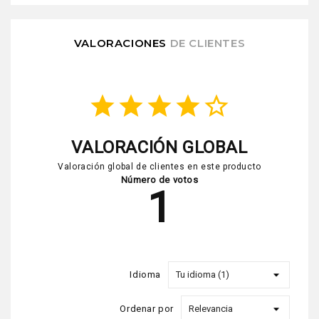
VALORACIONES
DE CLIENTES
star
star
star
star
star_border
VALORACIÓN GLOBAL
Valoración global de clientes en este producto
Número de votos
1
Idioma
Ordenar por