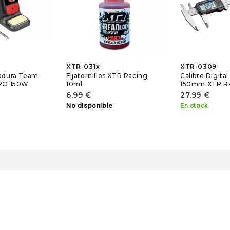
XTR-031x
XTR-0309
dadura Team
Fijatornillos XTR Racing
Calibre Digital
PRO 150W
10ml
150mm XTR R
6,99 €
27,99 €
No disponible
En stock