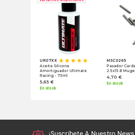
star
star
star
star
star
UR07XX
MSC0265
Pasador Carda
Aceite Silicona
2.5x15.8 Muge
Amortiguador Ultimate
Racing - 75ml
4,70 €
5,65 €
En stock
En stock
¡Suscríbete A Nuestro Newsl