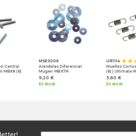
star
star
s
MSE0206
UR1114
n Central
Arandelas Diferencial
Muelles Corto
n MBX8 (6)
Mugen MBX7R
(6) | Ultimate 
9,20 €
3,60 €
En stock
En stock
etter!