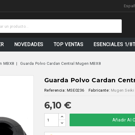
Espa
Stock
Actualizado
ER
NOVEDADES
TOP VENTAS
ESENCIALES 1/8
n MBX8
Guarda Polvo Cardan Central Mugen MBX8
Guarda Polvo Cardan Cen
Referencia:
MSE0236
Fabricante:
Mugen Seiki
6,10 €
Añadir Al C