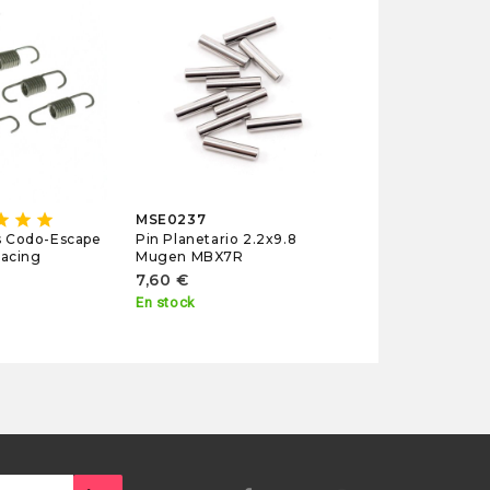
MSE0228
Vaso Diferencia
Mugen MBX7R
15,70 €
En stock
tar
star
star
MSE0237
Pin Planetario 2.2x9.8
s Codo-Escape
Mugen MBX7R
Racing
7,60 €
En stock