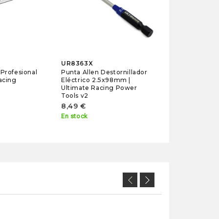
23,90 €
En stock
UR8363X
 Profesional
Punta Allen Destornillador
acing
Eléctrico 2.5x98mm |
Ultimate Racing Power
Tools v2
8,49 €
En stock