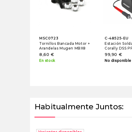
MSC0723
C-48525-EU
Tornillos Bancada Motor +
Estación Sol
Arandelas Mugen MBX8
Corally DSS 
8,60 €
99,90 €
En stock
No disponible
Habitualmente Juntos:
Variantes disponibles