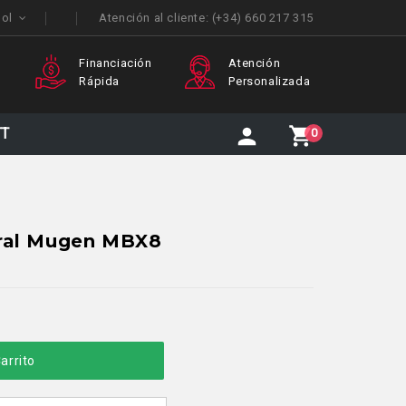
ñol
Atención al cliente:
(+34) 660 217 315
Financiación
Atención
Enví
Rápida
Personalizada
Inte
TT
0
tral Mugen MBX8
arrito