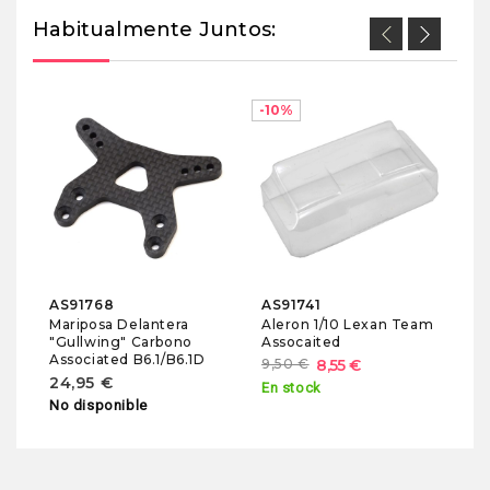
Habitualmente Juntos:
-10%
A
Za
T
11
No
AS91768
AS91741
Mariposa Delantera
Aleron 1/10 Lexan Team
"Gullwing" Carbono
Assocaited
Associated B6.1/B6.1D
9,50 €
8,55 €
24,95 €
En stock
No disponible