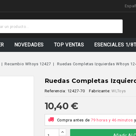
Espa
Stock
Actual
ER
NOVEDADES
TOP VENTAS
ESENCIALES 1/8
Recambio Wltoys 12427
Ruedas Completas Izquierdas Wltoys 1242
Ruedas Completas Izquierda
Referencia:
12427-70
Fabricante:
WLToys
10,40 €
Compra antes de
79 horas y 46 minutos
Añadir Al C