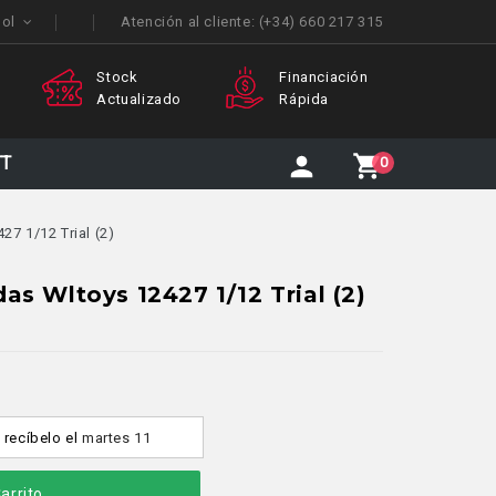
ñol
Atención al cliente:
(+34) 660 217 315
Financiación
Atención
izado
Rápida
Personalizada
TT
0
7 1/12 Trial (2)
s Wltoys 12427 1/12 Trial (2)
y recíbelo
el
martes 11
arrito