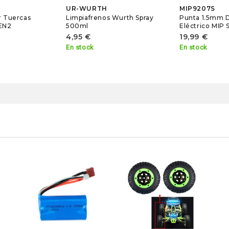
UR-WURTH
MIP9207S
r Tuercas
Limpiafrenos Wurth Spray
Punta 1.5mm D
EN2
500ml
Eléctrico MIP
4,95 €
19,99 €
En stock
En stock