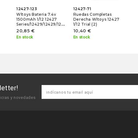
12427-123
12427-71
Wltoys Bateria 7.4v
Ruedas Completas
1500mAh 1/12 12427
Derecha Wltoys 12427
Series/12429/12429/12404/144001
1/12 Trial (2)
20,85 €
10,40 €
En stock
En stock
etter!
icias y novedades