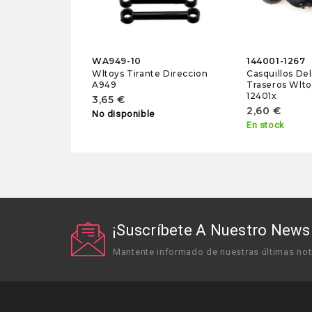
WA949-10
144001-1267
Wltoys Tirante Direccion
Casquillos Del
A949
Traseros Wlto
12401x
3,65 €
2,60 €
No disponible
En stock
¡Suscríbete A Nuestro Newsl
Mantente informado de nuestras últimas not