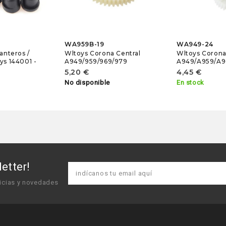
WA959B-19
WA949-24
anteros /
Wltoys Corona Central
Wltoys Corona
ys 144001 -
A949/959/969/979
A949/A959/A9
5,20 €
4,45 €
No disponible
En stock
etter!
icias y novedades