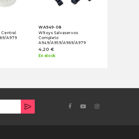
WA949-08
 Central
Wltoys Salvaservos
69/A979
Completo
A949/A959/A969/A979
4,20 €
En stock