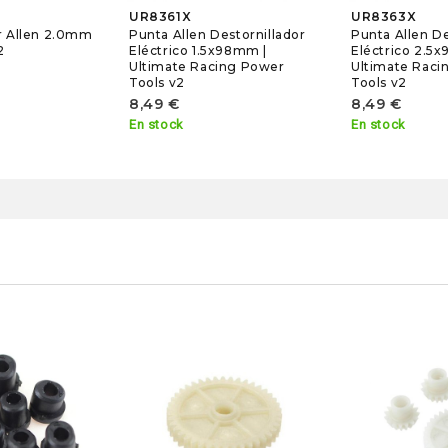
UR8361X
UR8363X
r Allen 2.0mm
Punta Allen Destornillador
Punta Allen De
2
Eléctrico 1.5x98mm |
Eléctrico 2.5
Ultimate Racing Power
Ultimate Raci
Tools v2
Tools v2
8,49 €
8,49 €
En stock
En stock