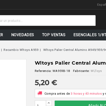
Espa
Stock
Actualizad
ER
NOVEDADES
TOP VENTAS
ESENCIALES 1/8
Recambio Wltoys A959
Wltoys Palier Central Alumino A949/959/
Wltoys Palier Central Alu
Referencia:
WA959B-18
Fabricante:
WLToys
5,20 €
Compra antes de
3 horas y 43 minutos
y 
Añadir Al C