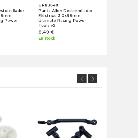
UR8364X
stornillador
Punta Allen Destornillador
x98mm |
Eléctrico 3.0x98mm |
ng Power
Ultimate Racing Power
Tools v2
8,49 €
En stock
WA949-27
Wltoys Bateria 
1100mAh
A949/A959/A9
19,80 €
En stock