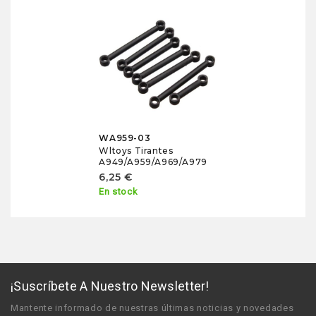
WA959-03
Wltoys Tirantes
A949/A959/A969/A979
6,25 €
En stock
¡Suscríbete A Nuestro Newsletter!
Mantente informado de nuestras últimas noticias y novedades