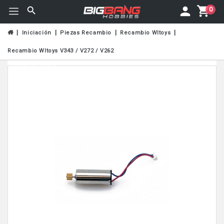
0
Iniciación
Piezas Recambio
Recambio Wltoys
Recambio Wltoys V343 / V272 / V262
Fuera De Stock