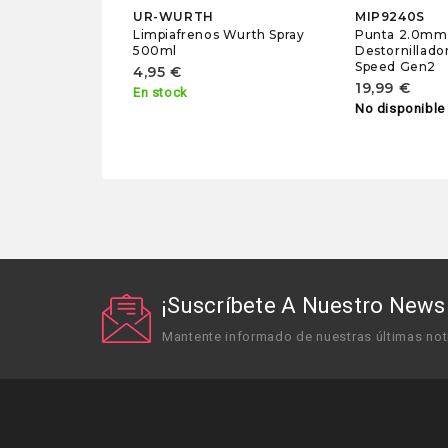
UR-WURTH
MIP9240S
Limpiafrenos Wurth Spray
Punta 2.0mm
500ml
Destornillado
Speed Gen2
4,95 €
19,99 €
En stock
No disponible
¡Suscríbete A Nuestro Newsl
Mantente informado de nuestras últimas not