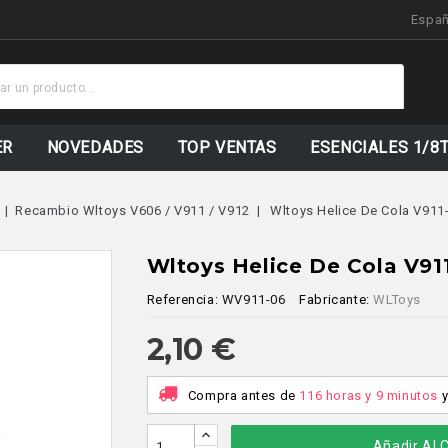
Espa
Sto
Act
ER
NOVEDADES
TOP VENTAS
ESENCIALES 1/8
Recambio Wltoys V606 / V911 / V912
Wltoys Helice De Cola V911
Wltoys Helice De Cola V91
Referencia:
WV911-06
Fabricante:
WLToys
2,10 €
Compra antes de
116 horas y 9 minutos
Añadir Al C