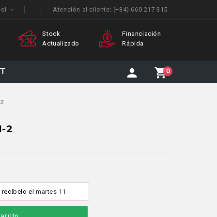
ñol
Atención al cliente:
(+34) 660 217 315
ck
Financiación
Atención
ualizado
Rápida
Personalizada
TT
0
-2
1-2
y recíbelo
el
martes 11
arrito