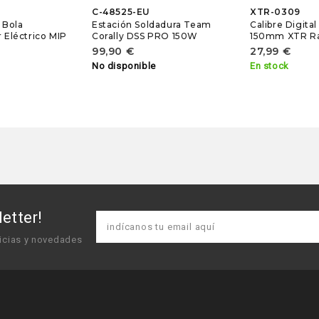
C-48525-EU
XTR-0309
 Bola
Estación Soldadura Team
Calibre Digital
r Eléctrico MIP
Corally DSS PRO 150W
150mm XTR R
99,90 €
27,99 €
No disponible
En stock
etter!
icias y novedades