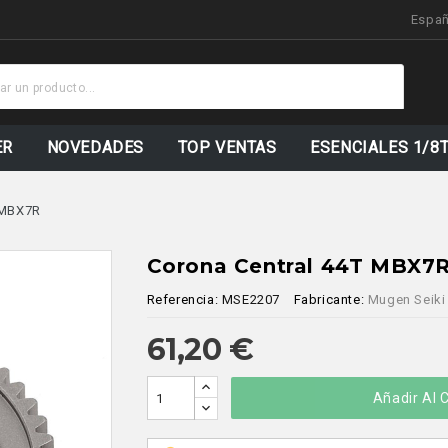
Espa
ER
NOVEDADES
TOP VENTAS
ESENCIALES 1/8
 MBX7R
Corona Central 44T MBX7
Referencia:
MSE2207
Fabricante:
Mugen Seiki
61,20 €
Añadir Al C