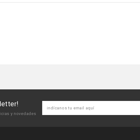
etter!
icias y novedades