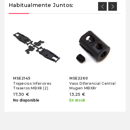
Habitualmente Juntos:
U
Ar
Di
0.
R
5
En
MSE2145
MSE2260
Trapecios Inferiores
Vaso Diferencial Central
Traseros MBX8 (2)
Mugen MBX8r
17,30 €
13,25 €
No disponible
En stock