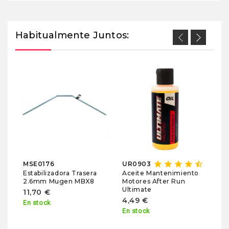
Habitualmente Juntos:
U
P
pa
R
5
En
star
star
star
star
star_half
MSE0176
UR0903
Estabilizadora Trasera
Aceite Mantenimiento
2.6mm Mugen MBX8
Motores After Run
Ultimate
11,70 €
4,49 €
En stock
En stock