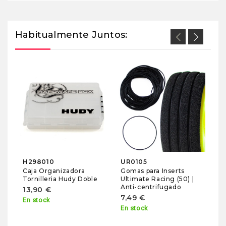
Habitualmente Juntos:
M
Va
D
M
1
En
H298010
UR0105
Caja Organizadora
Gomas para Inserts
Tornilleria Hudy Doble
Ultimate Racing (50) |
Anti-centrifugado
13,90 €
7,49 €
En stock
En stock