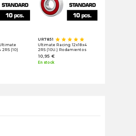
13,25 €
En stock
star
star
star
star
star
UR7851
Ultimate
Ultimate Racing 12x18x4
 2RS (10)
2RS (10U.) Rodamientos
10,95 €
En stock