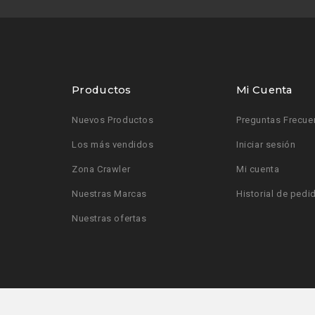
Productos
Mi Cuenta
Nuevos Productos
Preguntas Frecue
Los más vendidos
Iniciar sesión
Zona Crawler
Mi cuenta
Nuestras Marcas
Historial de pedi
Nuestras ofertas