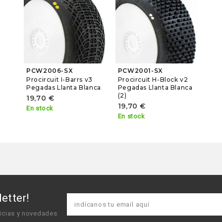
PCW2006-SX
PCW2001-SX
Procircuit I-Barrs v3
Procircuit H-Block v2
Pegadas Llanta Blanca
Pegadas Llanta Blanca
(2)
19,70 €
19,70 €
En stock
En stock
etter!
icias y novedades