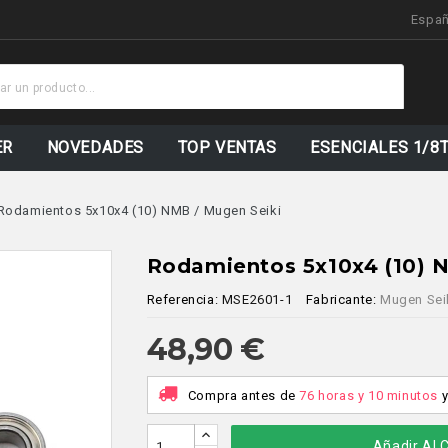
Espa
Stock
Actuali
ER
NOVEDADES
TOP VENTAS
ESENCIALES 1/8
Rodamientos 5x10x4 (10) NMB / Mugen Seiki
Rodamientos 5x10x4 (10) 
Referencia:
MSE2601-1
Fabricante:
Mugen Sei
48,90 €
Compra antes de
76 horas y 10 minutos
Añadir Al C