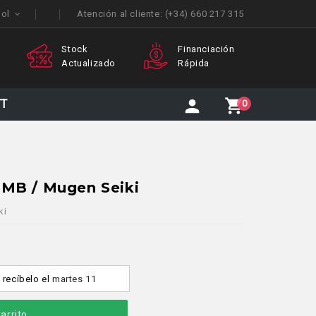
ñol
Atención al cliente:
(+34) 660 217 315
Financiación
Atención
zado
Rápida
Personalizada
TT
0
NMB / Mugen Seiki
ki
y recíbelo
el
martes 11
arrito