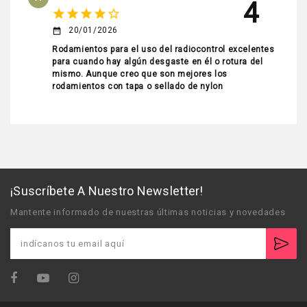
4
star
star
star
star
star_border
20/01/2026
date_range
Rodamientos para el uso del radiocontrol excelentes
para cuando hay algún desgaste en él o rotura del
mismo. Aunque creo que son mejores los
rodamientos con tapa o sellado de nylon
¡Suscríbete A Nuestro Newsletter!
Mantente informado de nuestras últimas noticias y novedades