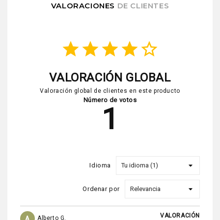
VALORACIONES
DE CLIENTES
star
star
star
star
star_border
VALORACIÓN GLOBAL
Valoración global de clientes en este producto
Número de votos
1
Idioma
Ordenar por
VALORACIÓN
A
Alberto G.