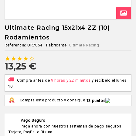
Ultimate Racing 15x21x4 ZZ (10)
Rodamientos
Referencia:
UR7854
Fabricante:
Ultimate Racing
star
star
star
star
star_border
13,25 €
Compra antes de
9 horas y 22 minutos
y recíbelo
el
lunes
10
Compra este producto y consigue
13 puntos
Pago Seguro
Paga ahora con nuestros sistemas de pago seguros.
Tarjeta, PayPal o Bizum