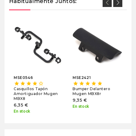
Habitualmente Juntos:
M
sta
Ca
In
1
En
MSE0546
MSE2421
star
star
star
star
star_border
star
star
star
star
star
Casquillos Tapón
Bumper Delantero
Amortiguador Mugen
Mugen MBX8r
MBX8
9,35 €
6,35 €
En stock
En stock