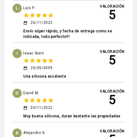
VALORACIÓN
L
Luis P.
5
star
star
star
star
star
26/11/2022
date_range
Envío súper rápido, y fecha de entrega como se
indicaba, todo perfecto!!!
VALORACIÓN
I
Isaac Ibern
5
star
star
star
star
star
20/05/0009
date_range
Una silicona excelente
VALORACIÓN
D
David M.
5
star
star
star
star
star
03/11/2022
date_range
Muy buena silicona, duran bastante las propiedades
VALORACIÓN
A
Alejandro G.