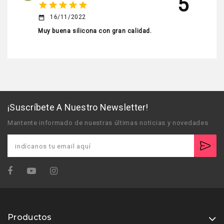
5
star
star
star
star
star
16/11/2022
date_range
Muy buena silicona con gran calidad.
¡Suscríbete A Nuestro Newsletter!
Mantente informado de nuestras últimas noticias y novedades
Productos