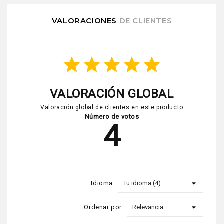
VALORACIONES
DE CLIENTES
star
star
star
star
star
VALORACIÓN GLOBAL
Valoración global de clientes en este producto
Número de votos
4
Idioma
Ordenar por