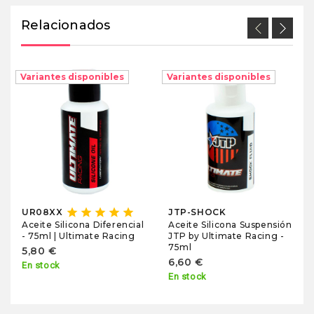
Relacionados
Variantes disponibles
Variantes disponibles
star
star
star
star
star
UR08XX
JTP-SHOCK
Aceite Silicona Suspensión
Aceite Silicona Diferencial
JTP by Ultimate Racing -
- 75ml | Ultimate Racing
75ml
5,80 €
6,60 €
En stock
En stock