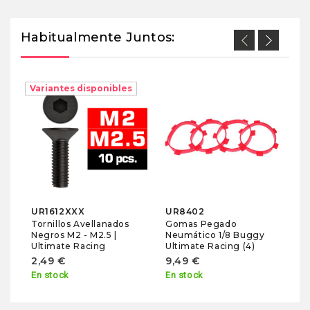
Habitualmente Juntos:
Variantes disponibles
Va
U
sta
Ac
Am
Ul
6
En
UR1612XXX
UR8402
Tornillos Avellanados
Gomas Pegado
Negros M2 - M2.5 |
Neumático 1/8 Buggy
Ultimate Racing
Ultimate Racing (4)
2,49 €
9,49 €
En stock
En stock