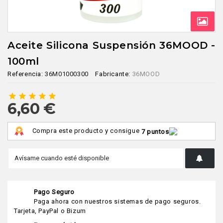
Aceite Silicona Suspensión 36MOOD -
100ml
Referencia:
36M01000300
Fabricante:
36MOOD
star
star
star
star
star
6,60 €
Compra este producto y consigue
7 puntos
Pago Seguro
Paga ahora con nuestros sistemas de pago seguros.
Tarjeta, PayPal o Bizum