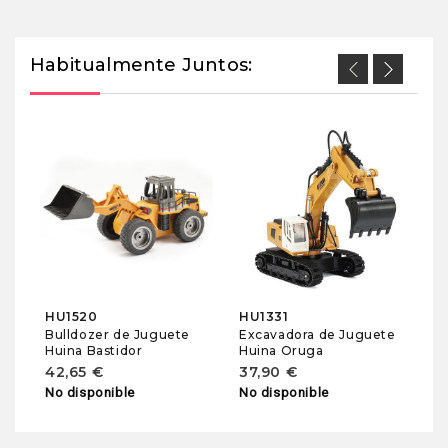
Habitualmente Juntos:
Va
G
GR
Ll
Ra
1
En
HU1520
HU1331
Bulldozer de Juguete
Excavadora de Juguete
Huina Bastidor
Huina Oruga
42,65 €
37,90 €
No disponible
No disponible