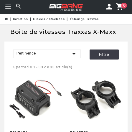
0
Initiation
Pièces détachées
Échange Traxxas
Boîte de vitesses Traxxas X-Maxx

Pertinence
Filtre
Spectacle 1 - 33 de 33 article(s)