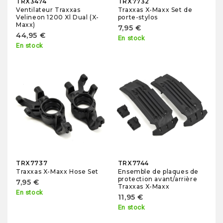
TRX3474
TRX7732
Ventilateur Traxxas
Traxxas X-Maxx Set de
Velineon 1200 Xl Dual (X-
porte-stylos
Maxx)
7,95 €
44,95 €
En stock
En stock
TRX7737
TRX7744
Traxxas X-Maxx Hose Set
Ensemble de plaques de
protection avant/arrière
7,95 €
Traxxas X-Maxx
En stock
11,95 €
En stock