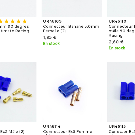
tar
star
star
star
star
UR46109
UR46110
Connecteur Banane 5.0mm
Connecteur 
mm 90 degrés
Femelle (2)
mâle 90 degr
Ultimate Racing
Racing
1,95 €
2,60 €
En stock
En stock
UR46114
UR46115
Ec3 Mâle (2)
Connecteur Ec5 Femme
Conector Ec