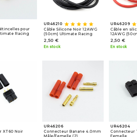
star
star
star
star
star
star
UR46210
UR46209
étincelles pour
Câble Silicone Noir 12AWG
Câble en sil
timate Racing
(50cm) Ultimate Racing
12AWG (50c
2,50 €
2,50 €
En stock
En stock
UR46206
UR46204
r XT60 Noir
Connecteur Banane 4.0mm
Connecteur 
Mâle/Femelle (2)
Femelle