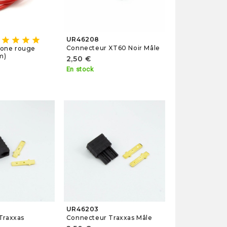
star
star
star
star
UR46208
Connecteur XT60 Noir Mâle
icone rouge
m)
2,50 €
En stock
UR46203
Traxxas
Connecteur Traxxas Mâle