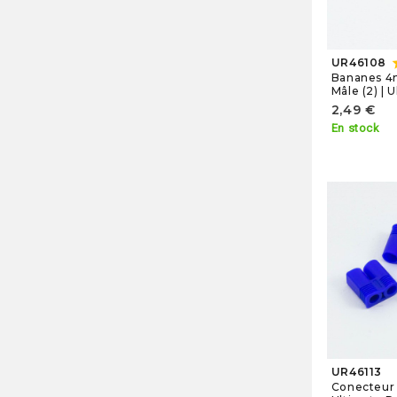
s
UR46108
Bananes 4
Mâle (2) | 
2,49 €
En stock
UR46113
Conecteur 