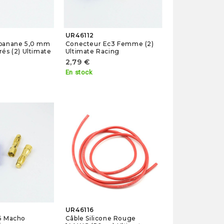
UR46112
banane 5,0 mm
Conecteur Ec3 Femme (2)
és (2) Ultimate
Ultimate Racing
2,79 €
En stock
UR46116
5 Macho
Câble Silicone Rouge