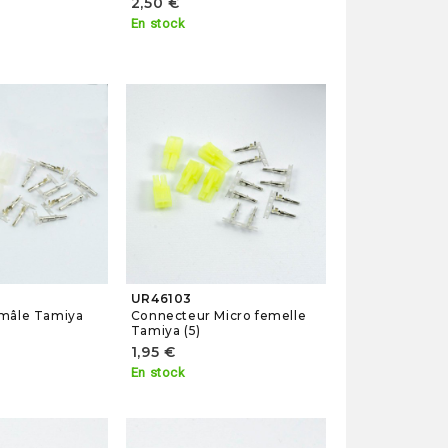
2,50 €
En stock
UR46103
mâle Tamiya
Connecteur Micro femelle
Tamiya (5)
1,95 €
En stock