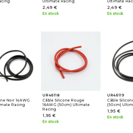
acing
Ultimate Racing
Ultimate Rac
2,49 €
2,49 €
En stock
En stock
UR46118
UR46119
cone Noir 14AWG
Câble Silicone Rouge
Câble Silico
imate Racing
16AWG (50cm) Ultimate
(50cm) Ultim
Racing
1,95 €
1,95 €
En stock
En stock