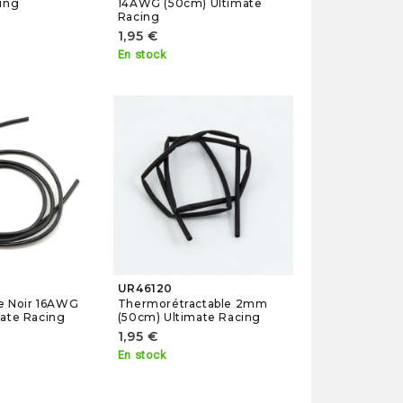
ing
14AWG (50cm) Ultimate
Racing
1,95 €
En stock
UR46120
ne Noir 16AWG
Thermorétractable 2mm
ate Racing
(50cm) Ultimate Racing
1,95 €
En stock