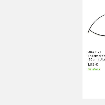
UR46121
Thermorét
(50cm) Ult
1,95 €
En stock