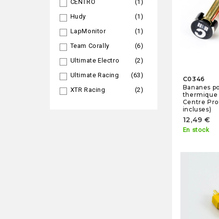
CENTRO
(1)
Hudy
(1)
LapMonitor
(1)
Team Corally
(6)
Ultimate Electro
(2)
Ultimate Racing
(63)
C0346
Bananes po
XTR Racing
(2)
thermiqu
Centre Prof
incluses)
12,49 €
En stock