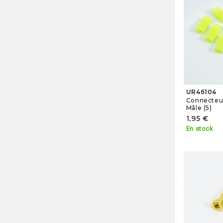
UR46104
Connecteu
Mâle (5)
1,95 €
En stock