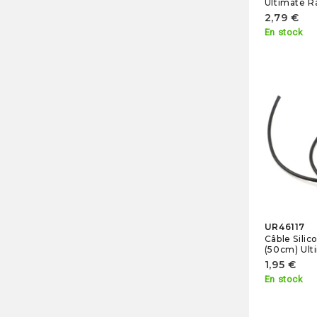
Ultimate R
2,79 €
En stock
UR46117
Câble Sili
(50cm) Ult
1,95 €
En stock