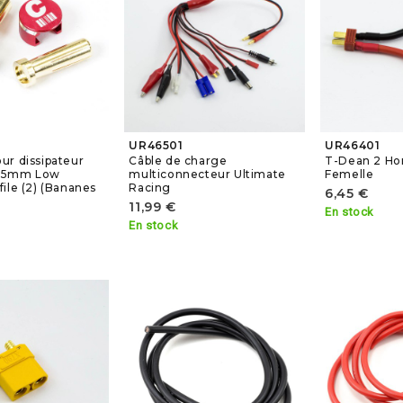
UR46501
UR46401
ur dissipateur
Câble de charge
T-Dean 2 Ho
e 5mm Low
multiconnecteur Ultimate
Femelle
ile (2) (Bananes
Racing
6,45 €
11,99 €
En stock
En stock