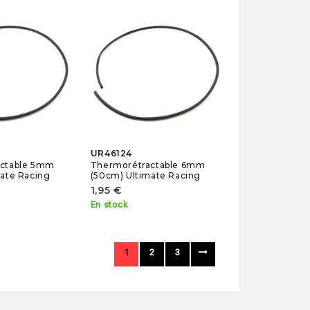
UR46124
ctable 5mm
Thermorétractable 6mm
ate Racing
(50cm) Ultimate Racing
1,95 €
En stock
1
2
3