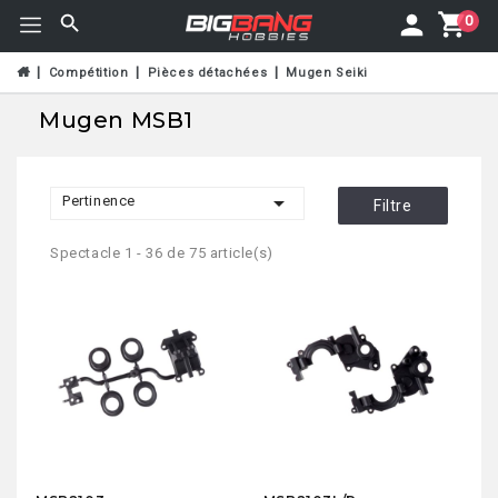
0
Compétition
Pièces détachées
Mugen Seiki
Mugen MSB1

Pertinence
Filtre
Spectacle 1 - 36 de 75 article(s)