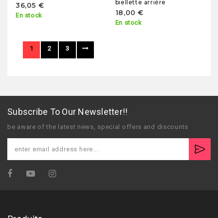
biellette arrière
36,05 €
18,00 €
En stock
En stock
1
2
3
Subscribe To Our Newsletter!!
be aware of the latest news, special offers and discounts