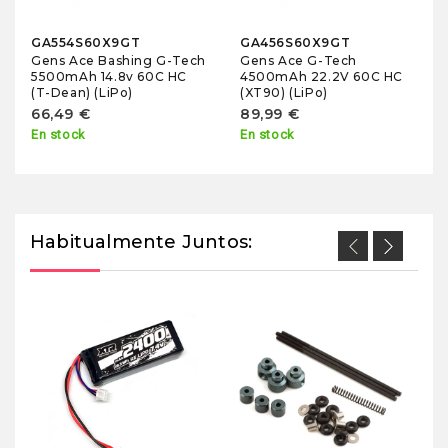
GA554S60X9GT
GA456S60X9GT
Gens Ace Bashing G-Tech
Gens Ace G-Tech
5500mAh 14.8v 60C HC
4500mAh 22.2V 60C HC
(T-Dean) (LiPo)
(XT90) (LiPo)
66,49 €
89,99 €
En stock
En stock
Habitualmente Juntos:
A
Ca
(N
As
2
En