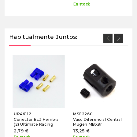
En stock
Habitualmente Juntos:
M
Co
M
1
En
UR46112
MSE2260
Conector Ec3 Hembra
Vaso Diferencial Central
(2) Ultimate Racing
Mugen MBX8r
2,79 €
13,25 €