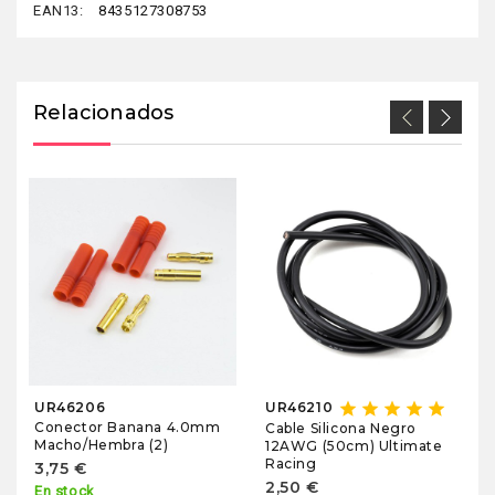
EAN13:
8435127308753
Relacionados
star
star
star
star
star
UR46206
UR46210
Conector Banana 4.0mm
Cable Silicona Negro
Macho/Hembra (2)
12AWG (50cm) Ultimate
Racing
3,75 €
2,50 €
En stock