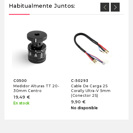
Habitualmente Juntos:
U
M
Am
Ul
9
En
C0500
C-50293
Medidor Alturas TT 20-
Cable De Carga 2S
30mm Centro
Corally Ultra-V 5mm
(Conector 2S)
19,49 €
9,90 €
En stock
No disponible