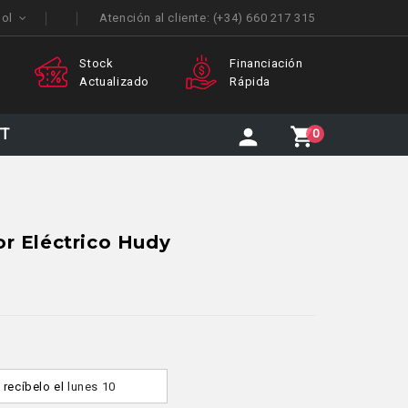
ñol
Atención al cliente:
(+34) 660 217 315
Financiación
Atención
E
ado
Rápida
Personalizada
I
TT
0
r Eléctrico Hudy
y recíbelo
el
lunes 10