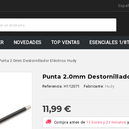
Espa
Stock
Actualiz
ER
NOVEDADES
TOP VENTAS
ESENCIALES 1/8
Punta 2.0mm Destornillador Eléctrico Hudy
Punta 2.0mm Destornillado
Referencia:
H112071
Fabricante:
Hudy
11,99 €
Compra antes de
11 horas y 21 minutos