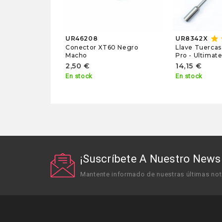
star
UR46208
UR8342X
Conector XT60 Negro
Llave Tuerca
Macho
Pro - Ultimat
2,50 €
14,15 €
En stock
En stock
¡Suscríbete A Nuestro Newsl
Mantente informado de nuestras últimas not