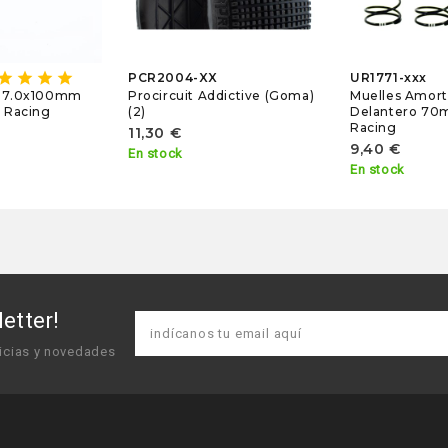
star
star
star
star
PCR2004-XX
UR1771-xxx
Procircuit Addictive (Goma)
Muelles Amort
s 7.0x100mm
(2)
Delantero 70
e Racing
Racing
11,30 €
9,40 €
En stock
En stock
etter!
icias y novedades