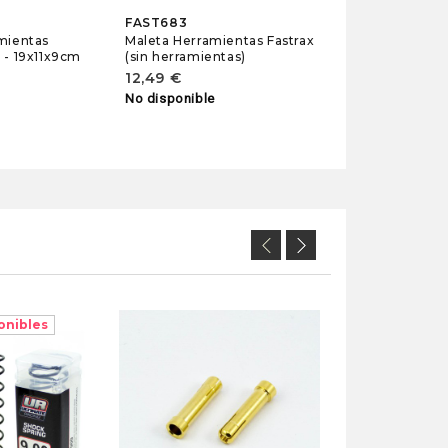
FAST683
mientas
Maleta Herramientas Fastrax
 - 19x11x9cm
(sin herramientas)
12,49 €
No disponible
onibles
UR8408
Pack Bolsas Zi
Almacenar Rued
6,20 €
En stock