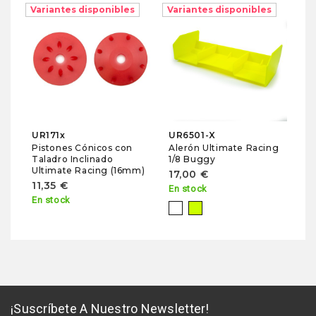
Variantes disponibles
Variantes disponibles
S
Te
Sk
4
No
UR171x
UR6501-X
Pistones Cónicos con
Alerón Ultimate Racing
Taladro Inclinado
1/8 Buggy
Ultimate Racing (16mm)
17,00 €
11,35 €
En stock
En stock
Blanco
Amarillo
Fluor
¡Suscríbete A Nuestro Newsletter!