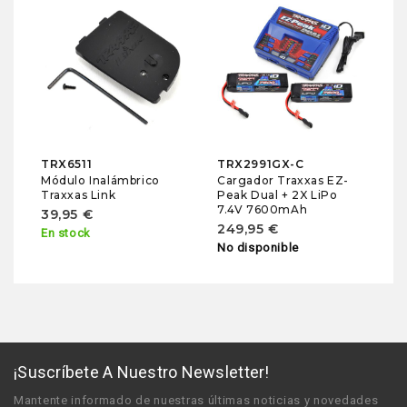
T
So
Tr
1
En
TRX6511
TRX2991GX-C
Módulo Inalámbrico
Cargador Traxxas EZ-
Traxxas Link
Peak Dual + 2X LiPo
7.4V 7600mAh
39,95 €
249,95 €
En stock
No disponible
¡Suscríbete A Nuestro Newsletter!
Mantente informado de nuestras últimas noticias y novedades