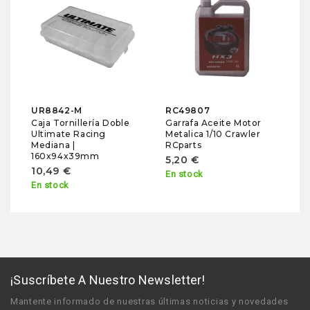
H
Ca
Do
2
3
En
UR8842-M
RC49807
Caja Tornillería Doble
Garrafa Aceite Motor
Ultimate Racing
Metalica 1/10 Crawler
Mediana |
RCparts
160x94x39mm
5,20 €
10,49 €
En stock
En stock
¡Suscríbete A Nuestro Newsletter!
Mantente informado de nuestras últimas noticias y novedades