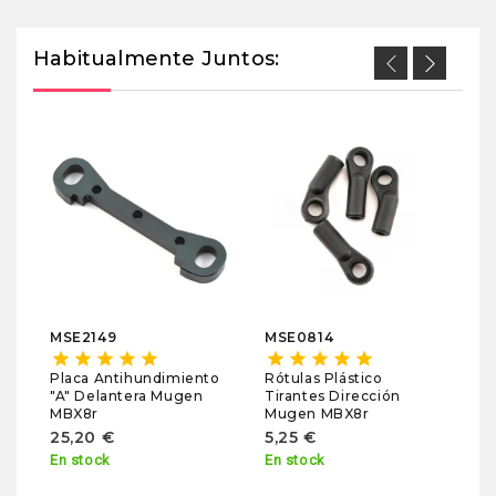
Habitualmente Juntos:
M
sta
Ma
M
1
No
MSE2149
MSE0814
star
star
star
star
star
star
star
star
star
star
Placa Antihundimiento
Rótulas Plástico
"A" Delantera Mugen
Tirantes Dirección
MBX8r
Mugen MBX8r
25,20 €
5,25 €
En stock
En stock