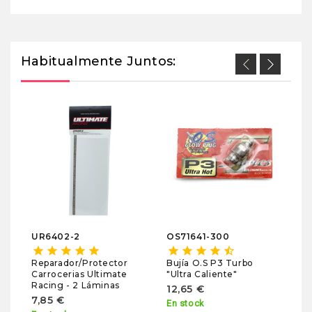
Habitualmente Juntos:
M
Co
M
1
En
UR6402-2
OS71641-300
star
star
star
star
star
star
star
star
star
star_half
Reparador/Protector
Bujía O.S P3 Turbo
Carrocerias Ultimate
"Ultra Caliente"
Racing - 2 Láminas
12,65 €
7,85 €
En stock