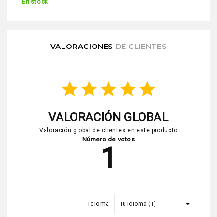
En stock
VALORACIONES
DE CLIENTES
star
star
star
star
star
VALORACIÓN GLOBAL
Valoración global de clientes en este producto
Número de votos
1
Idioma