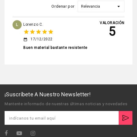
Ordenar por
VALORACIÓN
L
Lorenzo C.
5
star
star
star
star
star
17/12/2022
date_range
Buen material bastante resistente
¡Suscríbete A Nuestro Newsletter!
Mantente informado de nuestras últimas noticias y novedades