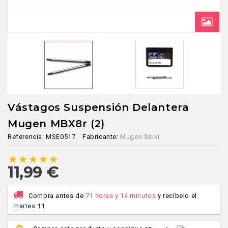
Vástagos Suspensión Delantera
Mugen MBX8r (2)
Referencia:
MSE0517
Fabricante:
Mugen Seiki
star
star
star
star
star
11,99 €
Compra antes de
71 horas y 14 minutos
y recíbelo
el
martes 11