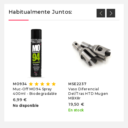
Habitualmente Juntos:
M
sta
Vá
D
MB
11
En
star
star
star
star
star
MO934
MSE2237
Vaso Diferencial
Muc-Off MO94 Spray
Del/Tras HTD Mugen
400ml - Biodegradable
MBX8r
6,99 €
19,50 €
No disponible
En stock