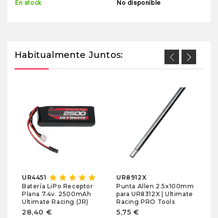
En stock
No disponible
Habitualmente Juntos:
U
Tu
Tr
Ul
3,
En
star
star
star
star
star
UR4451
UR8912X
Punta Allen 2.5x100mm
Batería LiPo Receptor
para UR8312X | Ultimate
Plana 7.4v. 2500mAh
Racing PRO Tools
Ultimate Racing (JR)
5,75 €
28,40 €